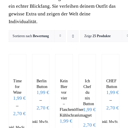
ein echter Blickfang. Sie verleihen deinem Outfit das
gewisse Extra und zeigen der Welt deine
Individualität.
Sortieren nach
Bewertung
Zeige
25 Produkte
Time
Berlin
Kein
Ich
CHEF
for
Button
Bier
Chef
Button
1,99
€
1,99
€
Wine
vor
du
1,99
€
vier
nix
–
–
–
Button
–
2,70
€
2,70
€
1,99
€
Flaschenöffner
2,70
€
Kühlschrankmagnet
–
1,99
€
inkl. MwSt.
inkl. MwSt.
2,70
€
inkl. MwSt.