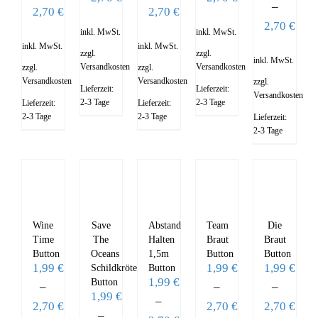
–
2,70
€
2,70
€
2,70
€
inkl. MwSt.
inkl. MwSt.
inkl. MwSt.
inkl. MwSt.
zzgl.
zzgl.
inkl. MwSt.
Versandkosten
Versandkosten
zzgl.
zzgl.
Versandkosten
Versandkosten
zzgl.
Lieferzeit:
Lieferzeit:
Versandkosten
2-3 Tage
2-3 Tage
Lieferzeit:
Lieferzeit:
2-3 Tage
2-3 Tage
Lieferzeit:
2-3 Tage
Wine
Save
Abstand
Team
Die
Time
The
Halten
Braut
Braut
Button
Oceans
1,5m
Button
Button
1,99
€
1,99
€
1,99
€
Schildkröte
Button
1,99
€
Button
–
–
–
1,99
€
–
2,70
€
2,70
€
2,70
€
–