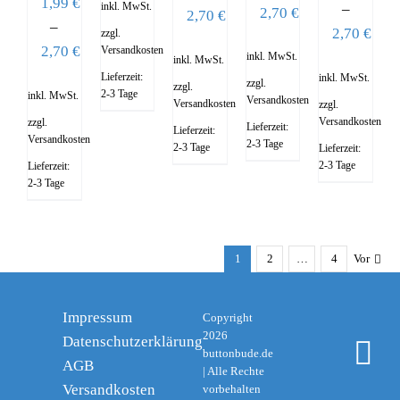
1,99
€
inkl. MwSt.
–
2,70
€
2,70
€
–
2,70
€
zzgl.
2,70
€
Versandkosten
inkl. MwSt.
inkl. MwSt.
Lieferzeit:
inkl. MwSt.
zzgl.
zzgl.
2-3 Tage
inkl. MwSt.
Versandkosten
Versandkosten
zzgl.
Versandkosten
zzgl.
Lieferzeit:
Lieferzeit:
Versandkosten
2-3 Tage
2-3 Tage
Lieferzeit:
2-3 Tage
Lieferzeit:
2-3 Tage
1
2
…
4
Vor
Impressum
Copyright
2026
Datenschutzerklärung
I
buttonbude.de
AGB
| Alle Rechte
Versandkosten
vorbehalten