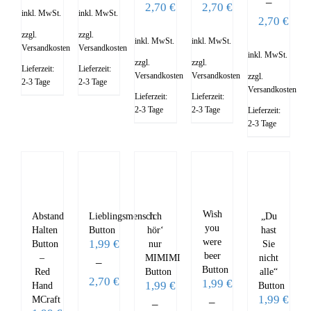
–
2,70
€
2,70
€
inkl. MwSt.
inkl. MwSt.
2,70
€
zzgl.
zzgl.
inkl. MwSt.
inkl. MwSt.
Versandkosten
Versandkosten
inkl. MwSt.
zzgl.
zzgl.
Lieferzeit:
Lieferzeit:
Versandkosten
Versandkosten
zzgl.
2-3 Tage
2-3 Tage
Versandkosten
Lieferzeit:
Lieferzeit:
2-3 Tage
2-3 Tage
Lieferzeit:
2-3 Tage
Wish
Abstand
Lieblingsmensch
Ich
„Du
you
Halten
Button
hör‘
hast
were
1,99
€
Button
nur
Sie
beer
–
MIMIMI
nicht
–
Button
Red
Button
alle“
2,70
€
1,99
€
1,99
€
Hand
Button
1,99
€
MCraft
–
–