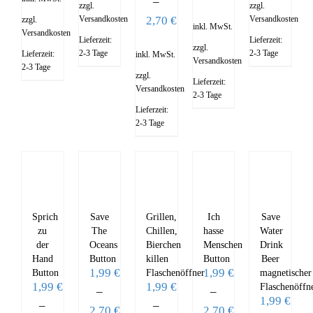
–
zzgl.
zzgl.
2,70
€
Versandkosten
Versandkosten
zzgl.
inkl. MwSt.
Versandkosten
Lieferzeit:
Lieferzeit:
zzgl.
2-3 Tage
2-3 Tage
Lieferzeit:
inkl. MwSt.
Versandkosten
2-3 Tage
zzgl.
Lieferzeit:
Versandkosten
2-3 Tage
Lieferzeit:
2-3 Tage
Sprich
Save
Grillen,
Ich
Save
zu
The
Chillen,
hasse
Water
der
Oceans
Bierchen
Menschen
Drink
Hand
Button
killen
Button
Beer
1,99
€
1,99
€
Button
Flaschenöffner
magnetischer
1,99
€
1,99
€
Flaschenöffn
–
–
1,99
€
–
–
2,70
€
2,70
€