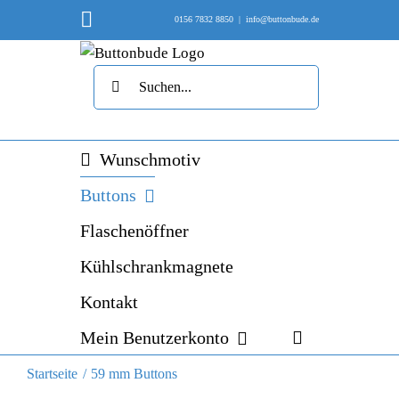
Skip
Instagram
0156 7832 8850
|
info@buttonbude.de
to
content
Suche
nach:
Wunschmotiv
Buttons
Flaschenöffner
Kühlschrankmagnete
Kontakt
Mein Benutzerkonto
Startseite
59 mm Buttons