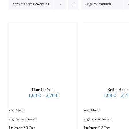
Sortieren nach
Bewertung
Zeige
25 Produkte
Time for Wine
Berlin Butto
1,99
€
–
2,70
€
1,99
€
–
2,7
inkl. MwSt.
inkl. MwSt.
zzgl.
Versandkosten
zzgl.
Versandkosten
Lieferzeit:
2-3 Tage
Lieferzeit:
2-3 Tage