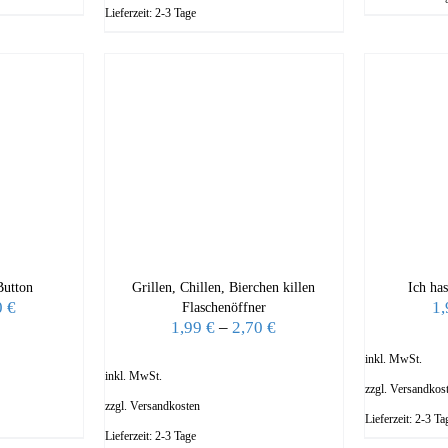
Lieferzeit:
2-3 Tage
Button
Grillen, Chillen, Bierchen killen
Ich ha
0
€
1
Flaschenöffner
1,99
€
–
2,70
€
inkl. MwSt.
inkl. MwSt.
zzgl.
Versandkos
zzgl.
Versandkosten
Lieferzeit:
2-3 Ta
Lieferzeit:
2-3 Tage