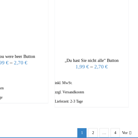
ou were beer Button
„Du hast Sie nicht alle“ Button
,99
€
–
2,70
€
1,99
€
–
2,70
€
inkl. MwSt.
ten
zzgl.
Versandkosten
ge
Lieferzeit:
2-3 Tage
1
2
…
4
Vor