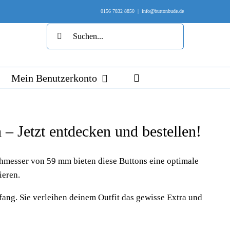
0156 7832 8850
|
info@buttonbude.de
Suche
nach:
Mein Benutzerkonto
h – Jetzt entdecken und bestellen!
chmesser von 59 mm bieten diese Buttons eine optimale
ieren.
fang. Sie verleihen deinem Outfit das gewisse Extra und