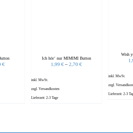
Wish y
Button
Ich hör‘ nur MIMIMI Button
1
0
€
1,99
€
–
2,70
€
inkl. MwSt.
inkl. MwSt.
zzgl.
Versandkos
zzgl.
Versandkosten
Lieferzeit:
2-3 Ta
Lieferzeit:
2-3 Tage