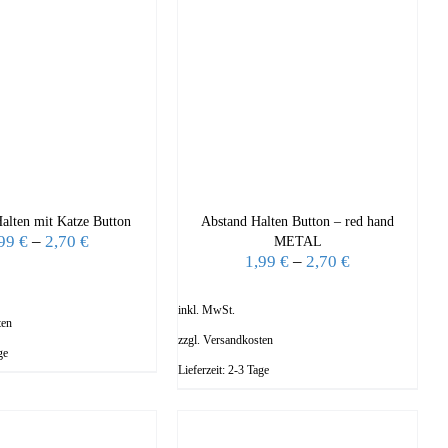
alten mit Katze Button
Abstand Halten Button – red hand
,99
€
–
2,70
€
METAL
1,99
€
–
2,70
€
inkl. MwSt.
ten
zzgl.
Versandkosten
ge
Lieferzeit:
2-3 Tage