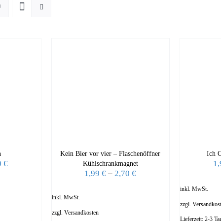
n
Kein Bier vor vier – Flaschenöffner
Ich 
0
€
1
Kühlschrankmagnet
1,99
€
–
2,70
€
inkl. MwSt.
inkl. MwSt.
zzgl.
Versandkos
zzgl.
Versandkosten
Lieferzeit:
2-3 Ta