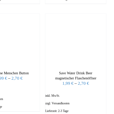
sse Menschen Button
Save Water Drink Beer
,99
€
–
2,70
€
magnetischer Flaschenöffner
1,99
€
–
2,70
€
inkl. MwSt.
ten
zzgl.
Versandkosten
ge
Lieferzeit:
2-3 Tage