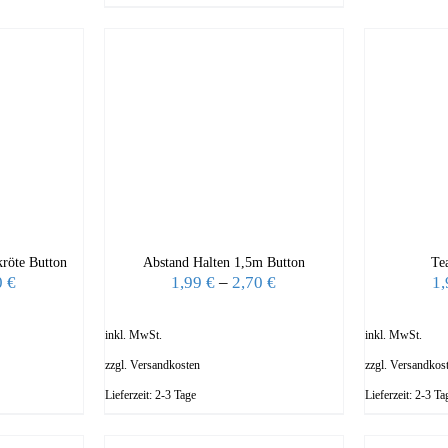
röte Button
Abstand Halten 1,5m Button
Te
0
€
1,99
€
–
2,70
€
1
inkl. MwSt.
inkl. MwSt.
zzgl.
Versandkosten
zzgl.
Versandkos
Lieferzeit:
2-3 Tage
Lieferzeit:
2-3 Ta