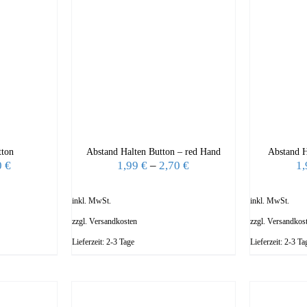
tton
Abstand Halten Button – red Hand
Abstand H
0
€
1,99
€
–
2,70
€
1
inkl. MwSt.
inkl. MwSt.
zzgl.
Versandkosten
zzgl.
Versandkos
Lieferzeit:
2-3 Tage
Lieferzeit:
2-3 Ta