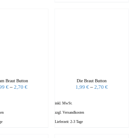
am Braut Button
Die Braut Button
,99
€
–
2,70
€
1,99
€
–
2,70
€
inkl. MwSt.
ten
zzgl.
Versandkosten
ge
Lieferzeit:
2-3 Tage