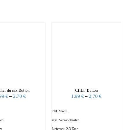
Chef du nix Button
CHEF Button
,99
€
–
2,70
€
1,99
€
–
2,70
€
inkl. MwSt.
ten
zzgl.
Versandkosten
ge
Lieferzeit:
2-3 Tage