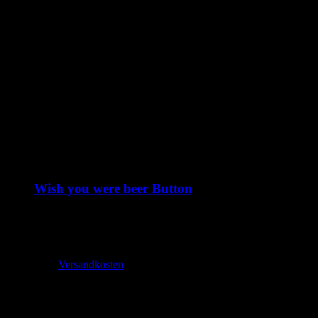
Lieferzeit:
2-3 Tage
Wish you were beer Button
1,99
€
–
2,70
€
inkl. MwSt.
zzgl.
Versandkosten
Lieferzeit:
2-3 Tage