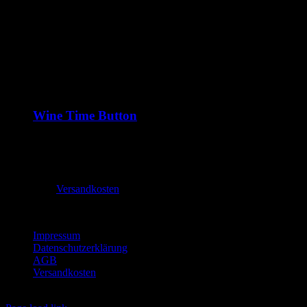
Wine Time Button
1,99
€
–
2,70
€
inkl. MwSt.
zzgl.
Versandkosten
Lieferzeit:
2-3 Tage
Impressum
Datenschutzerklärung
AGB
Versandkosten
Copyright
2026 buttonbude.de | Alle Rechte vorbehalten