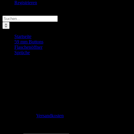
Registrieren
Suche
nach:
Startseite
59 mm Buttons
Flaschenöffner
Sprüche
Grillen, Chillen, Bierchen killen Flaschenöffner
Grillen, Chillen, Bierchen killen Flaschenö
1,99
€
–
2,70
€
inkl. MwSt.
zzgl.
Versandkosten
Lieferzeit:
2-3 Tage