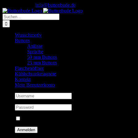
Skip
Instagram
0156 7832 8850
|
info@buttonbude.de
to
content
Suche
nach:
Wunschmotiv
Buttons
Anlässe
Sprüche
59 mm Buttons
25 mm Buttons
Flaschenöffner
Kühlschrankmagnete
Kontakt
Mein Benutzerkonto
Eingeloggt bleiben