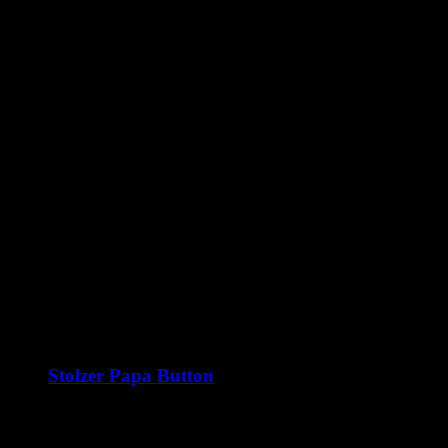
Rückseite
Magnet-Flaschenöffner, Sicherheitsnadel
Ähnliche Produkte
Stolzer Papa Button
1,99
€
–
2,70
€