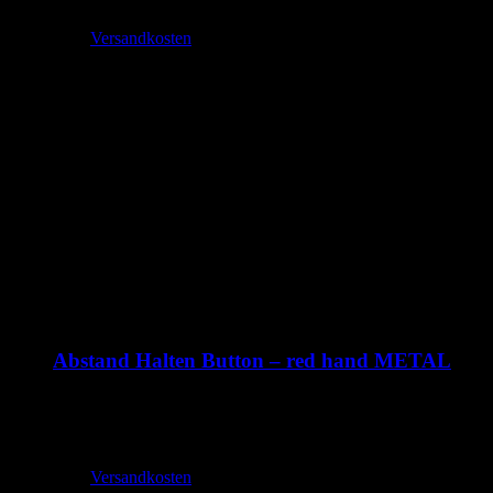
inkl. MwSt.
zzgl.
Versandkosten
Lieferzeit:
2-3 Tage
Abstand Halten Button – red hand METAL
1,99
€
–
2,70
€
inkl. MwSt.
zzgl.
Versandkosten