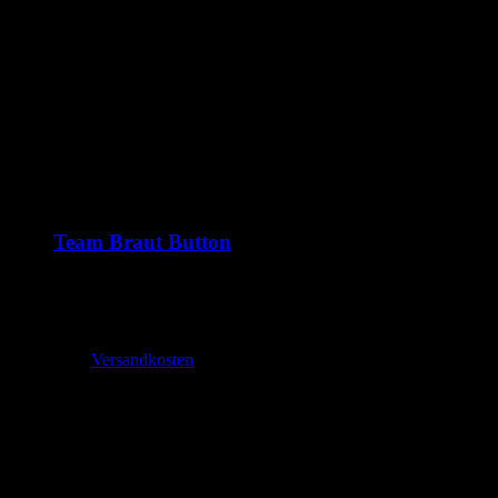
Team Braut Button
1,99
€
–
2,70
€
inkl. MwSt.
zzgl.
Versandkosten
Lieferzeit:
2-3 Tage