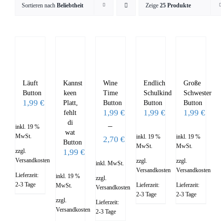
Sortieren nach
Beliebtheit
Zeige
25 Produkte
Läuft
Kannst
Wine
Endlich
Große
Button
keen
Time
Schulkind
Schwester
1,99
€
Platt,
Button
Button
Button
1,99
€
1,99
€
1,99
€
fehlt
di
–
inkl. 19 %
wat
MwSt.
inkl. 19 %
inkl. 19 %
2,70
€
Button
MwSt.
MwSt.
1,99
€
zzgl.
Versandkosten
zzgl.
zzgl.
inkl. MwSt.
Versandkosten
Versandkosten
Lieferzeit:
inkl. 19 %
zzgl.
2-3 Tage
Lieferzeit:
Lieferzeit:
MwSt.
Versandkosten
2-3 Tage
2-3 Tage
zzgl.
Lieferzeit:
Versandkosten
2-3 Tage