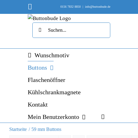
Skip
Instagram
0156 7832 8850
|
info@buttonbude.de
to
content
Suche
nach:
Wunschmotiv
Buttons
Flaschenöffner
Kühlschrankmagnete
Kontakt
Mein Benutzerkonto
Startseite
59 mm Buttons