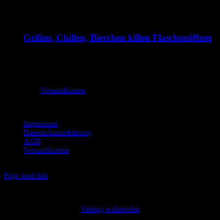
Grillen, Chillen, Bierchen killen Flaschenöffner
1,99
€
–
2,70
€
inkl. MwSt.
zzgl.
Versandkosten
Lieferzeit:
2-3 Tage
Impressum
Datenschutzerklärung
AGB
Versandkosten
Copyright
2026 buttonbude.de | Alle Rechte vorbehalten
Instagram
Page load link
Alle Preise inkl. der gesetzlichen MwSt.
Vertrag widerrufen