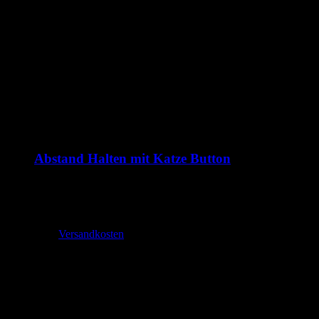
Abstand Halten mit Katze Button
1,99
€
–
2,70
€
inkl. MwSt.
zzgl.
Versandkosten
Lieferzeit:
2-3 Tage