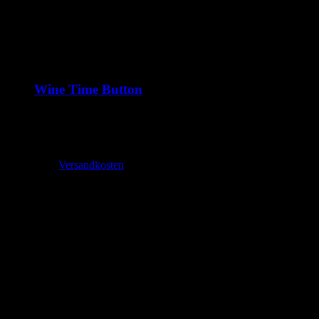
Wine Time Button
1,99
€
–
2,70
€
inkl. MwSt.
zzgl.
Versandkosten
Lieferzeit:
2-3 Tage