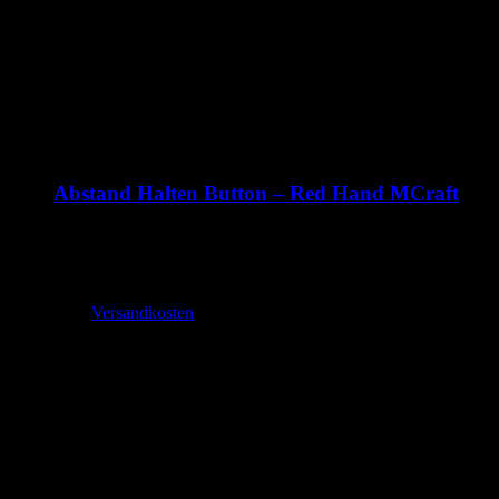
Abstand Halten Button – Red Hand MCraft
1,99
€
–
2,70
€
inkl. MwSt.
zzgl.
Versandkosten
Lieferzeit:
2-3 Tage