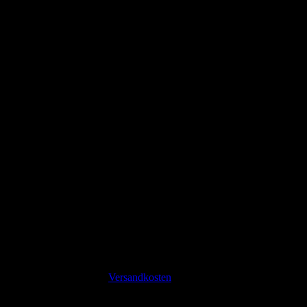
Große Schwester Button
1,99
€
inkl. 19 % MwSt.
zzgl.
Versandkosten
Lieferzeit:
2-3 Tage