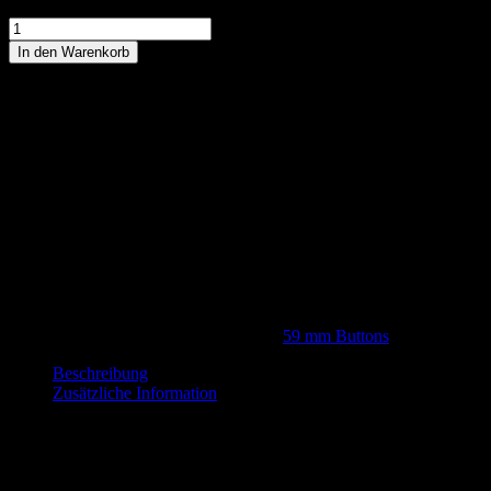
Große
Schwester
In den Warenkorb
Button
Mengenrabatt
Menge
1-4
1,99
€
5-9
1,60
€
10-19
1,40
€
20-29
1,30
€
30-49
1,20
€
50-99
1,00
€
100-199
0,90
€
200-299
0,80
€
300-399
0,70
€
400-499
0,60
€
Artikelnummer:
BB-59-061
Kategorie:
59 mm Buttons
Beschreibung
Zusätzliche Information
Beschreibung
„Große Schwester“ Button Ø 59 mm.