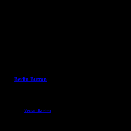
Ähnliche Produkte
Berlin Button
1,99
€
–
2,70
€
inkl. MwSt.
zzgl.
Versandkosten
Lieferzeit:
2-3 Tage