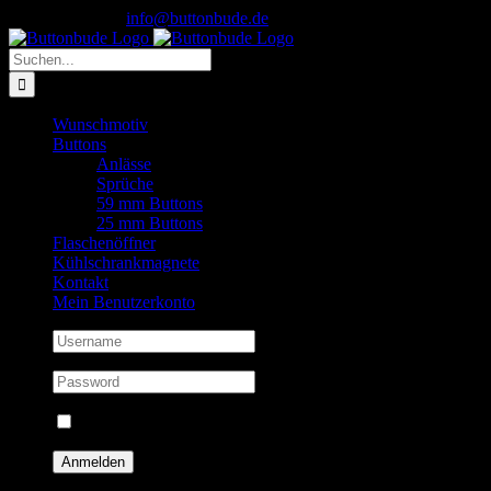
Skip
Instagram
0156 7832 8850
|
info@buttonbude.de
to
content
Suche
nach:
Wunschmotiv
Buttons
Anlässe
Sprüche
59 mm Buttons
25 mm Buttons
Flaschenöffner
Kühlschrankmagnete
Kontakt
Mein Benutzerkonto
Eingeloggt bleiben