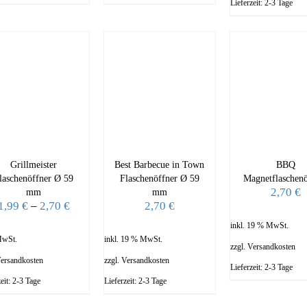
Lieferzeit:
2-3 Tage
Grillmeister
Best Barbecue in Town
BBQ
laschenöffner Ø 59
Flaschenöffner Ø 59
Magnetflaschenö
2,70
€
mm
mm
1,99
€
–
2,70
€
2,70
€
inkl. 19 % MwSt.
MwSt.
inkl. 19 % MwSt.
zzgl.
Versandkosten
ersandkosten
zzgl.
Versandkosten
Lieferzeit:
2-3 Tage
zeit:
2-3 Tage
Lieferzeit:
2-3 Tage