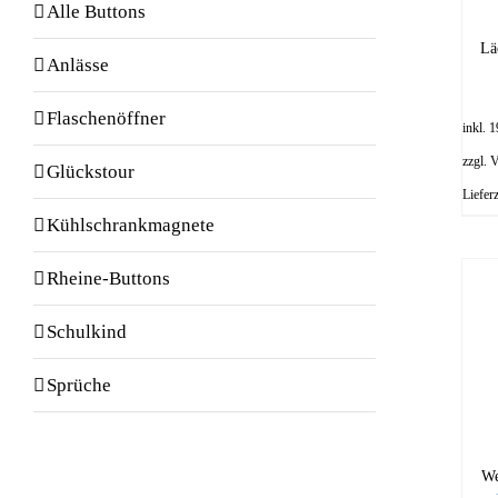
Alle Buttons
Lä
Anlässe
Flaschenöffner
inkl.
zzgl.
V
Glückstour
Liefer
Kühlschrankmagnete
Rheine-Buttons
Schulkind
Sprüche
We