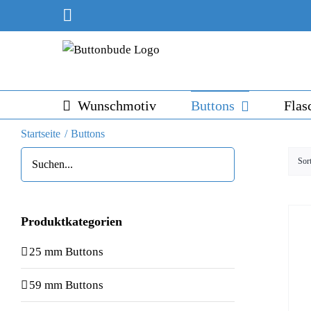
Skip
Instagram
to
content
Wunschmotiv
Buttons
Flas
Startseite
Buttons
Sor
Produktkategorien
25 mm Buttons
59 mm Buttons