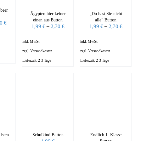
beer
Ägypten hier keiner
„Du hast Sie nicht
einen aus Button
alle“ Button
70
€
1,99
€
–
2,70
€
1,99
€
–
2,70
€
inkl. MwSt.
inkl. MwSt.
zzgl.
Versandkosten
zzgl.
Versandkosten
Lieferzeit:
2-3 Tage
Lieferzeit:
2-3 Tage
lsten
Schulkind Button
Endlich 1. Klasse