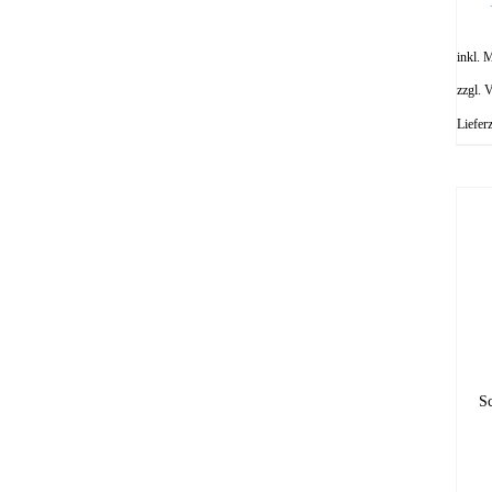
inkl. 
zzgl.
V
Liefer
S