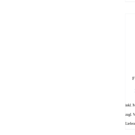
F
inkl. 
zzgl.
V
Liefer