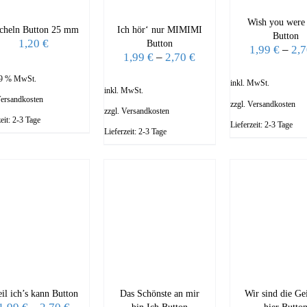
Wish you were 
cheln Button 25 mm
Ich hör‘ nur MIMIMI
Button
1,20
€
Button
1,99
€
–
2,
1,99
€
–
2,70
€
 19 % MwSt.
inkl. MwSt.
inkl. MwSt.
ersandkosten
zzgl.
Versandkosten
zzgl.
Versandkosten
zeit:
2-3 Tage
Lieferzeit:
2-3 Tage
Lieferzeit:
2-3 Tage
il ich’s kann Button
Das Schönste an mir
Wir sind die Gei