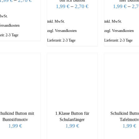
1,99
€
–
2,70
€
bin Ich Button
hier Butto
1,99
€
–
2,70
€
1,99
€
–
2,
MwSt.
inkl. MwSt.
inkl. MwSt.
ersandkosten
zzgl.
Versandkosten
zzgl.
Versandkosten
zeit:
2-3 Tage
Lieferzeit:
2-3 Tage
Lieferzeit:
2-3 Tage
chulkind Button mit
1.Klasse Button für
Schulkind Butto
Buntstiftmotiv
Schulanfänger
Tafelmotiv
1,99
€
1,99
€
1,99
€