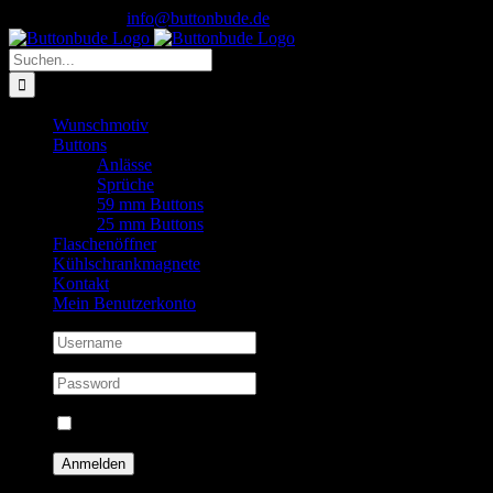
Skip
Instagram
0156 7832 8850
|
info@buttonbude.de
to
content
Suche
nach:
Wunschmotiv
Buttons
Anlässe
Sprüche
59 mm Buttons
25 mm Buttons
Flaschenöffner
Kühlschrankmagnete
Kontakt
Mein Benutzerkonto
Eingeloggt bleiben