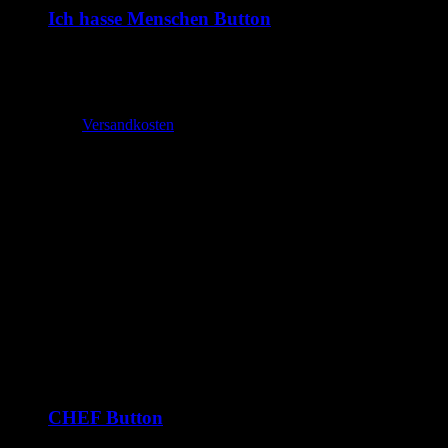
Ich hasse Menschen Button
1,99
€
–
2,70
€
inkl. MwSt.
zzgl.
Versandkosten
Lieferzeit:
2-3 Tage
CHEF Button