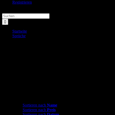
Registrieren
Suche
nach:
Startseite
Sprüche
Sprüche bei der Arbeit
Sprüche Buttons für Arbeit und Büro mit
fertigen Motiven
Lasst Buttons für euch sprechen! Freche Sprüche, Zitate, Statements
mit Bezug zu Arbeit, Job und Büro.
Mit unseren Ansteckbuttons und Magnetbuttons ist es ganz easy
seine Meinung immer und überall kundzutun.
Aber denkt immer daran: Der Chef sitzt am längeren Hebel!
Sortieren nach
Preis
Sortieren nach
Name
Sortieren nach
Preis
Sortieren nach
Datum