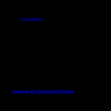
1,99
€
–
2,70
€
inkl. MwSt.
zzgl.
Versandkosten
Lieferzeit:
2-3 Tage
Legende im Ruhestand Button
1,99
€
inkl. 19 % MwSt.