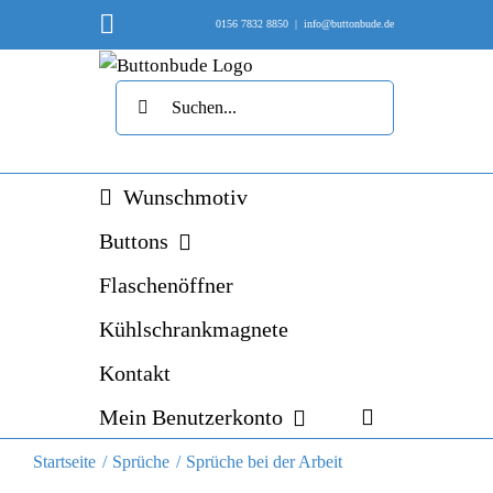
Skip
Instagram
0156 7832 8850
|
info@buttonbude.de
to
content
Suche
nach:
Wunschmotiv
Buttons
Flaschenöffner
Kühlschrankmagnete
Kontakt
Mein Benutzerkonto
Startseite
Sprüche
Sprüche bei der Arbeit