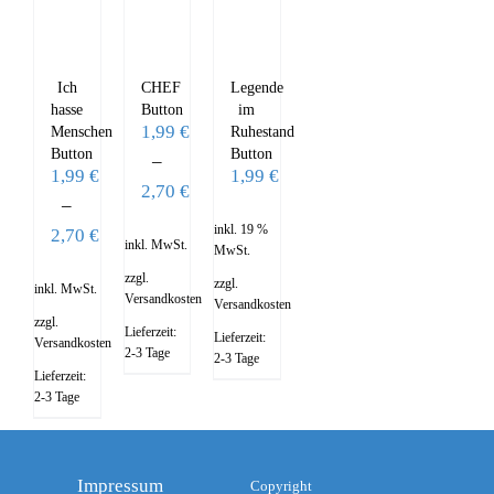
Ich
CHEF
Legende
hasse
Button
im
1,99
€
Menschen
Ruhestand
Button
Button
–
1,99
€
1,99
€
2,70
€
–
inkl. 19 %
2,70
€
inkl. MwSt.
MwSt.
zzgl.
zzgl.
inkl. MwSt.
Versandkosten
Versandkosten
zzgl.
Lieferzeit:
Lieferzeit:
Versandkosten
2-3 Tage
2-3 Tage
Lieferzeit:
2-3 Tage
Impressum
Copyright