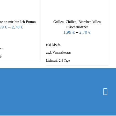
te an mir bin Ich Button
Grillen, Chillen, Bierchen killen
,99
€
–
2,70
€
Flaschenöffner
1,99
€
–
2,70
€
inkl. MwSt.
ten
zzgl.
Versandkosten
ge
Lieferzeit:
2-3 Tage
I