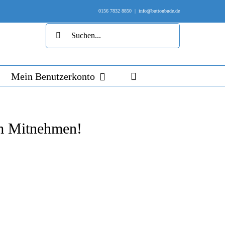
0156 7832 8850
|
info@buttonbude.de
Suche
nach:
Mein Benutzerkonto
um Mitnehmen!