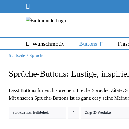
Skip
Instagram
to
content
Wunschmotiv
Buttons
Flas
Startseite
Sprüche
Sprüche-Buttons: Lustige, inspiri
Lasst Buttons für euch sprechen! Freche Sprüche, Zitate, S
Mit unseren Sprüche-Buttons ist es ganz easy seine Meinu
Sortieren nach
Beliebtheit
Zeige
25 Produkte