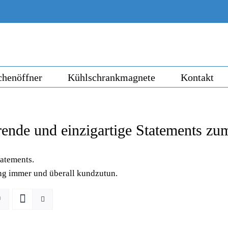
chenöffner
Kühlschrankmagnete
Kontakt
erende und einzigartige Statements z
tatements.
ng immer und überall kundzutun.