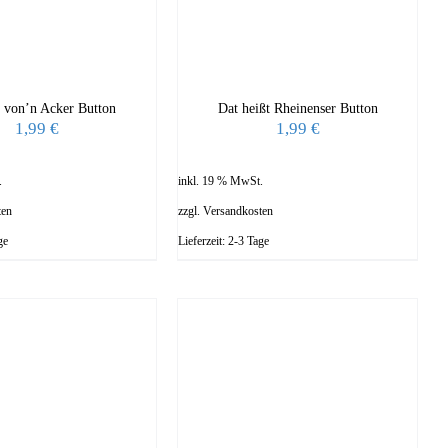
 von’n Acker Button
Dat heißt Rheinenser Button
1,99
€
1,99
€
.
inkl. 19 % MwSt.
ten
zzgl.
Versandkosten
ge
Lieferzeit:
2-3 Tage