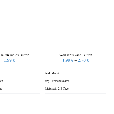
 selten radlos Button
Weil ich’s kann Button
1,99
€
1,99
€
–
2,70
€
.
inkl. MwSt.
ten
zzgl.
Versandkosten
ge
Lieferzeit:
2-3 Tage