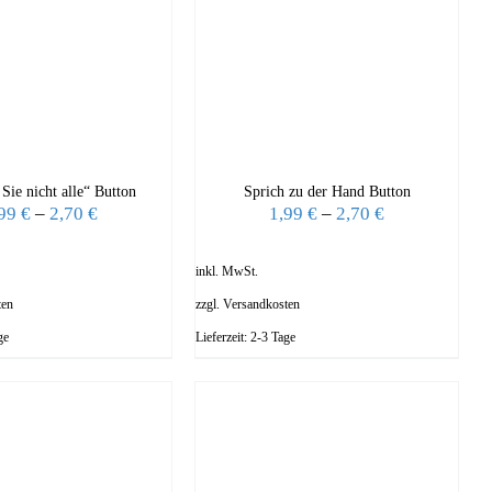
 Sie nicht alle“ Button
Sprich zu der Hand Button
,99
€
–
2,70
€
1,99
€
–
2,70
€
inkl. MwSt.
ten
zzgl.
Versandkosten
ge
Lieferzeit:
2-3 Tage