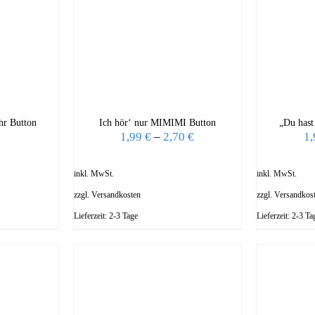
hr Button
Ich hör‘ nur MIMIMI Button
„Du hast
1,99
€
–
2,70
€
1
inkl. MwSt.
inkl. MwSt.
zzgl.
Versandkosten
zzgl.
Versandkos
Lieferzeit:
2-3 Tage
Lieferzeit:
2-3 Ta