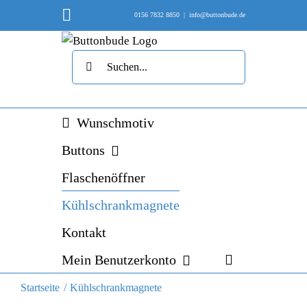
Skip
Instagram
0156 7832 8850
|
info@buttonbude.de
to
content
Suche
nach:
Wunschmotiv
Buttons
Flaschenöffner
Kühlschrankmagnete
Kontakt
Mein Benutzerkonto
Startseite
Kühlschrankmagnete