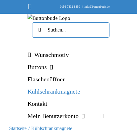
Skip
Instagram
0156 7832 8850
|
info@buttonbude.de
to
content
Suche
nach:
Wunschmotiv
Buttons
Flaschenöffner
Kühlschrankmagnete
Kontakt
Mein Benutzerkonto
Startseite
Kühlschrankmagnete