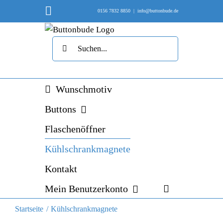
Skip
Instagram
0156 7832 8850
|
info@buttonbude.de
to
content
Suche
nach:
Wunschmotiv
Buttons
Flaschenöffner
Kühlschrankmagnete
Kontakt
Mein Benutzerkonto
Startseite
Kühlschrankmagnete