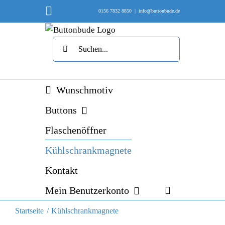
Skip
Instagram
0156 7832 8850
|
info@buttonbude.de
to
content
Suche
nach:
Wunschmotiv
Buttons
Flaschenöffner
Kühlschrankmagnete
Kontakt
Mein Benutzerkonto
Startseite
Kühlschrankmagnete