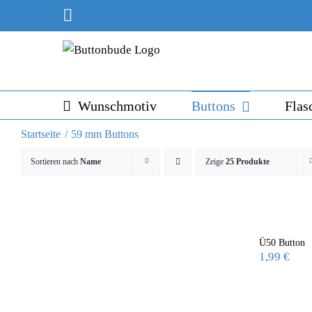
Skip
Instagram
to
content
Wunschmotiv
Buttons
Flas
Startseite
59 mm Buttons
Sortieren nach
Name
Zeige
25 Produkte
Ü50 Button
1,99
€