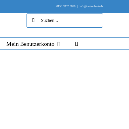
0156 7832 8850
|
info@buttonbude.de
Suche
nach:
Mein Benutzerkonto