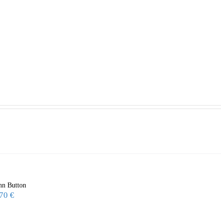
ann Button
,70
€