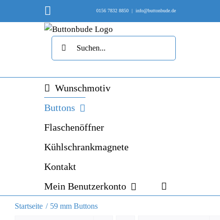
Skip
Instagram
0156 7832 8850
|
info@buttonbude.de
to
content
Suche
nach:
Wunschmotiv
Buttons
Flaschenöffner
Kühlschrankmagnete
Kontakt
Mein Benutzerkonto
Startseite
59 mm Buttons