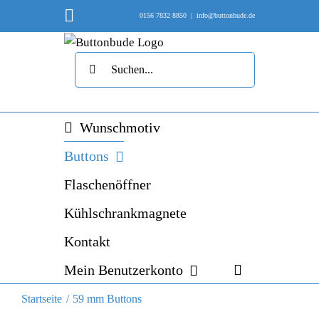
Skip
Instagram
0156 7832 8850
|
info@buttonbude.de
to
content
Suche
nach:
Wunschmotiv
Buttons
Flaschenöffner
Kühlschrankmagnete
Kontakt
Mein Benutzerkonto
Startseite
59 mm Buttons