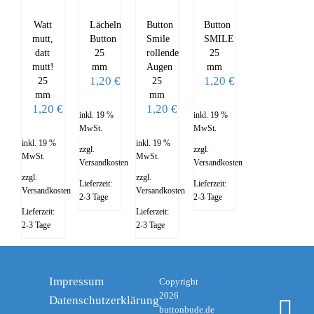
Watt
Lächeln
Button
Button
mutt,
Button
Smile
SMILE
datt
25
rollende
25
mutt!
mm
Augen
mm
1,20
€
1,20
€
25
25
mm
mm
1,20
€
1,20
€
inkl. 19 %
inkl. 19 %
MwSt.
MwSt.
inkl. 19 %
inkl. 19 %
zzgl.
zzgl.
MwSt.
MwSt.
Versandkosten
Versandkosten
zzgl.
zzgl.
Lieferzeit:
Lieferzeit:
Versandkosten
Versandkosten
2-3 Tage
2-3 Tage
Lieferzeit:
Lieferzeit:
2-3 Tage
2-3 Tage
Impressum
Copyright
2026
Datenschutzerklärung
I
buttonbude.de