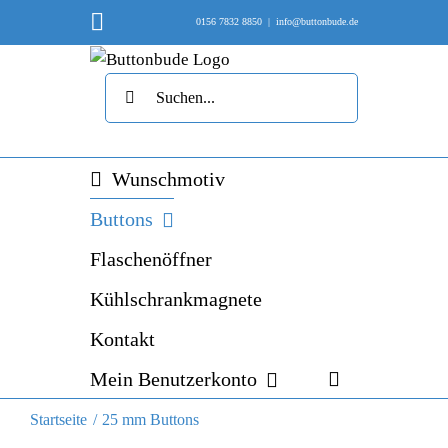
Skip
Instagram
0156 7832 8850
|
info@buttonbude.de
to
content
Suche
nach:
Wunschmotiv
Buttons
Flaschenöffner
Kühlschrankmagnete
Kontakt
Mein Benutzerkonto
Startseite
25 mm Buttons