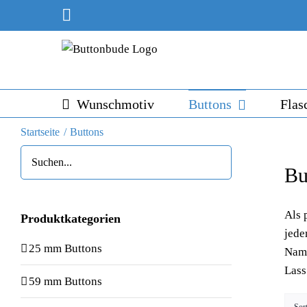
Skip
Instagram
to
content
Wunschmotiv
Buttons
Flas
Startseite
Buttons
Bu
Als 
Produktkategorien
jede
25 mm Buttons
Name
Lass
59 mm Buttons