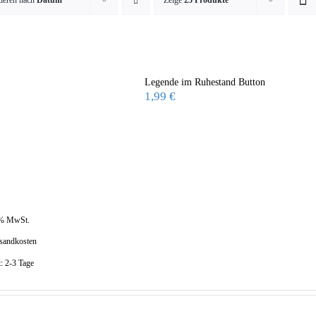
tieren nach
Datum
Zeige
25 Produkte
Legende im Ruhestand Button
1,99
€
 % MwSt.
sandkosten
t:
2-3 Tage