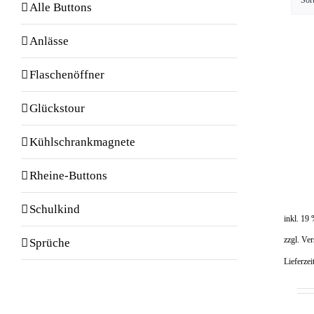
Sor
Alle Buttons
Anlässe
Flaschenöffner
Glückstour
Kühlschrankmagnete
Rheine-Buttons
Schulkind
inkl. 19
zzgl.
Ver
Sprüche
Lieferzei