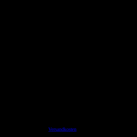
Rheine – Mittelpunkt der Erde Button
1,99
€
inkl. 19 % MwSt.
zzgl.
Versandkosten