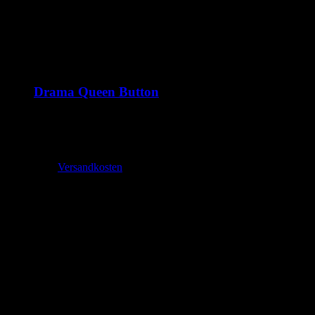
Drama Queen Button
1,99
€
–
2,70
€
inkl. MwSt.
zzgl.
Versandkosten
Lieferzeit:
2-3 Tage