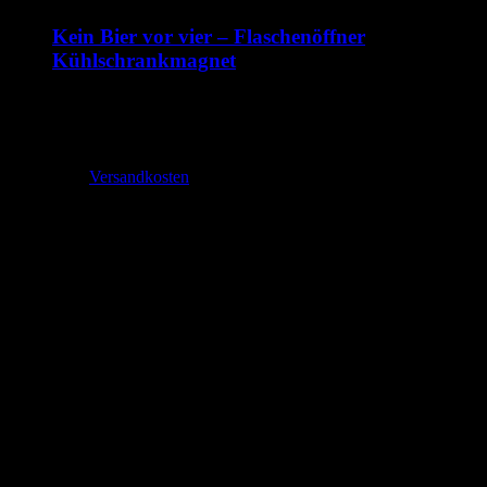
Kein Bier vor vier – Flaschenöffner
Kühlschrankmagnet
1,99
€
–
2,70
€
inkl. MwSt.
zzgl.
Versandkosten
Lieferzeit:
2-3 Tage