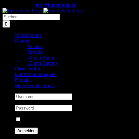
Skip
Instagram
0156 7832 8850
|
info@buttonbude.de
to
content
Suche
nach:
Wunschmotiv
Buttons
Anlässe
Sprüche
59 mm Buttons
25 mm Buttons
Flaschenöffner
Kühlschrankmagnete
Kontakt
Mein Benutzerkonto
Eingeloggt bleiben