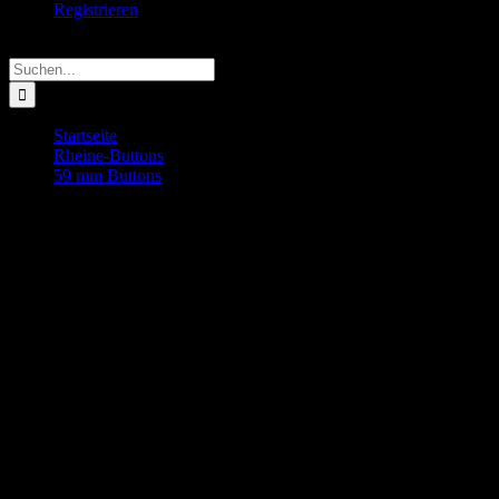
Registrieren
Suche
nach:
Startseite
Rheine-Buttons
59 mm Buttons
Rheine – Mittelpunkt der Erde Button