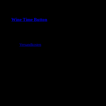
Wine Time Button
1,99
€
–
2,70
€
inkl. MwSt.
zzgl.
Versandkosten
Lieferzeit:
2-3 Tage