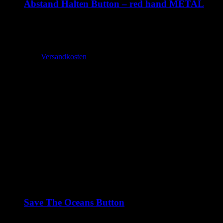
Abstand Halten Button – red hand METAL
1,99
€
–
2,70
€
inkl. MwSt.
zzgl.
Versandkosten
Lieferzeit:
2-3 Tage
Save The Oceans Button
1,99
€
–
2,70
€